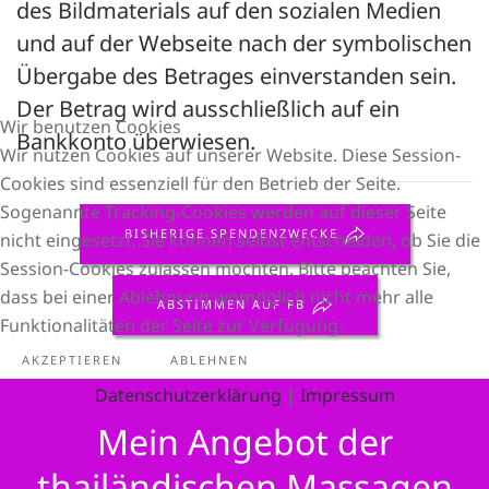
des Bildmaterials auf den sozialen Medien
und auf der Webseite nach der symbolischen
Übergabe des Betrages einverstanden sein.
Der Betrag wird ausschließlich auf ein
Wir benutzen Cookies
Bankkonto überwiesen.
Wir nutzen Cookies auf unserer Website. Diese Session-
Cookies sind essenziell für den Betrieb der Seite.
Sogenannte Tracking-Cookies werden auf dieser Seite
BISHERIGE SPENDENZWECKE
nicht eingesetzt. Sie können selbst entscheiden, ob Sie die
Session-Cookies zulassen möchten. Bitte beachten Sie,
dass bei einer Ablehnung womöglich nicht mehr alle
ABSTIMMEN AUF FB
Funktionalitäten der Seite zur Verfügung.
AKZEPTIEREN
ABLEHNEN
Datenschutzerklärung
|
Impressum
Mein Angebot der